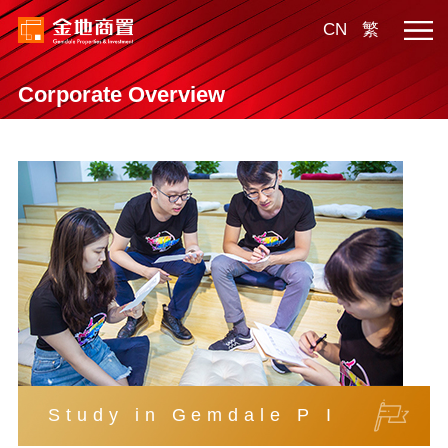
CN
繁
Corporate Overview
Study in Gemdale P I