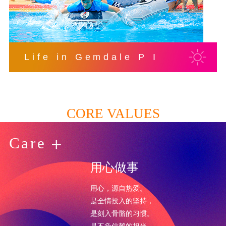
Life in Gemdale P I
CORE VALUES
Care
用心做事
用心，源自热爱。
是全情投入的坚持，
是刻入骨骼的习惯。
是不负信赖的担当，