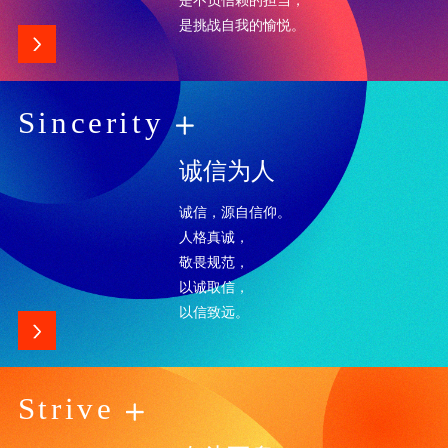
是挑战自我的愉悦。
Sincerity
诚信为人
诚信，源自信仰。
人格真诚，
敬畏规范，
以诚取信，
以信致远。
Strive